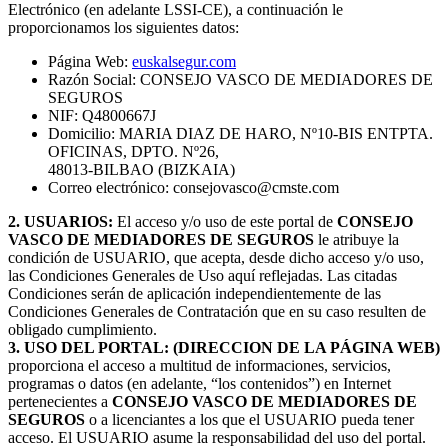
Electrónico (en adelante LSSI-CE), a continuación le
proporcionamos los siguientes datos:
Página Web:
euskalsegur.com
Razón Social: CONSEJO VASCO DE MEDIADORES DE
SEGUROS
NIF: Q4800667J
Domicilio: MARIA DIAZ DE HARO, Nº10-BIS ENTPTA.
OFICINAS, DPTO. Nº26,
48013-BILBAO (BIZKAIA)
Correo electrónico: consejovasco@cmste.com
2. USUARIOS:
El acceso y/o uso de este portal de
CONSEJO
VASCO DE MEDIADORES DE SEGUROS
le atribuye la
condición de USUARIO, que acepta, desde dicho acceso y/o uso,
las Condiciones Generales de Uso aquí reflejadas. Las citadas
Condiciones serán de aplicación independientemente de las
Condiciones Generales de Contratación que en su caso resulten de
obligado cumplimiento.
3. USO DEL PORTAL:
(DIRECCION DE LA PÁGINA WEB)
proporciona el acceso a multitud de informaciones, servicios,
programas o datos (en adelante, “los contenidos”) en Internet
pertenecientes a
CONSEJO VASCO DE MEDIADORES DE
SEGUROS
o a licenciantes a los que el USUARIO pueda tener
acceso. El USUARIO asume la responsabilidad del uso del portal.