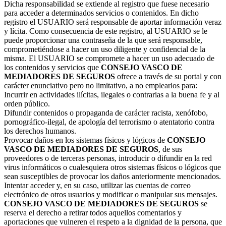
Dicha responsabilidad se extiende al registro que fuese necesario
para acceder a determinados servicios o contenidos. En dicho
registro el USUARIO será responsable de aportar información veraz
y lícita. Como consecuencia de este registro, al USUARIO se le
puede proporcionar una contraseña de la que será responsable,
comprometiéndose a hacer un uso diligente y confidencial de la
misma. El USUARIO se compromete a hacer un uso adecuado de
los contenidos y servicios que
CONSEJO VASCO DE
MEDIADORES DE SEGUROS
ofrece a través de su portal y con
carácter enunciativo pero no limitativo, a no emplearlos para:
Incurrir en actividades ilícitas, ilegales o contrarias a la buena fe y al
orden público.
Difundir contenidos o propaganda de carácter racista, xenófobo,
pornográfico-ilegal, de apología del terrorismo o atentatorio contra
los derechos humanos.
Provocar daños en los sistemas físicos y lógicos de
CONSEJO
VASCO DE MEDIADORES DE SEGUROS
, de sus
proveedores o de terceras personas, introducir o difundir en la red
virus informáticos o cualesquiera otros sistemas físicos o lógicos que
sean susceptibles de provocar los daños anteriormente mencionados.
Intentar acceder y, en su caso, utilizar las cuentas de correo
electrónico de otros usuarios y modificar o manipular sus mensajes.
CONSEJO VASCO DE MEDIADORES DE SEGUROS
se
reserva el derecho a retirar todos aquellos comentarios y
aportaciones que vulneren el respeto a la dignidad de la persona, que