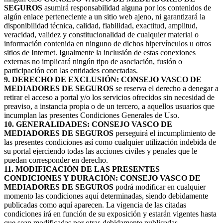
SEGUROS
asumirá responsabilidad alguna por los contenidos de
algún enlace perteneciente a un sitio web ajeno, ni garantizará la
disponibilidad técnica, calidad, fiabilidad, exactitud, amplitud,
veracidad, validez y constitucionalidad de cualquier material o
información contenida en ninguno de dichos hipervínculos u otros
sitios de Internet. Igualmente la inclusión de estas conexiones
externas no implicará ningún tipo de asociación, fusión o
participación con las entidades conectadas.
9. DERECHO DE EXCLUSIÓN: CONSEJO VASCO DE
MEDIADORES DE SEGUROS
se reserva el derecho a denegar a
retirar el acceso a portal y/o los servicios ofrecidos sin necesidad de
preaviso, a instancia propia o de un tercero, a aquellos usuarios que
incumplan las presentes Condiciones Generales de Uso.
10. GENERALIDADES: CONSEJO VASCO DE
MEDIADORES DE SEGUROS
perseguirá el incumplimiento de
las presentes condiciones así como cualquier utilización indebida de
su portal ejerciendo todas las acciones civiles y penales que le
puedan corresponder en derecho.
11. MODIFICACIÓN DE LAS PRESENTES
CONDICIONES Y DURACIÓN: CONSEJO VASCO DE
MEDIADORES DE SEGUROS
podrá modificar en cualquier
momento las condiciones aquí determinadas, siendo debidamente
publicadas como aquí aparecen. La vigencia de las citadas
condiciones irá en función de su exposición y estarán vigentes hasta
que sean modificadas por otras debidamente publicadas.