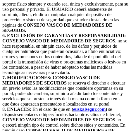
soporte físico siempre y cuando sea, única y exclusivamente, para su
uso personal y privado. El USUARIO deberá abstenerse de
suprimir, alterar, eludir o manipular cualquier dispositivo de
protección o sistema de seguridad que estuviera instalado en las
páginas de
CONSEJO VASCO DE MEDIADORES DE
SEGUROS.
6. EXCLUSIÓN DE GARANTÍAS Y RESPONSABILIDAD:
CONSEJO VASCO DE MEDIADORES DE SEGUROS
, no se
hace responsable, en ningún caso, de los daños y perjuicios de
cualquier naturaleza que pudieran ocasionar, a título enunciativo:
errores y omisiones en los contenidos, falta de disponibilidad del
portal o la transmisión de virus o programas maliciosos o lesivos en
los contenidos, a pesar de haber adoptado todas las medidas
tecnológicas necesarias para evitarlo.
7. MODIFICACIONES: CONSEJO VASCO DE
MEDIADORES DE SEGUROS
se reserva el derecho a efectuar
sin previo aviso las modificaciones que considere oportunas en su
portal, pudiendo cambiar, suprimir o añadir tanto los contenidos y
servicios que se presten a través de la misma como la forma en la
que éstos aparezcan presentados o localizados en su portal.
8. ENLACES:
En el caso de que en
(
euskalsegur.com
)
se
dispusiesen enlaces o hipervínculos hacia otros sitios de Internet,
CONSEJO VASCO DE MEDIADORES DE SEGUROS
no
ejercerá ningún tipo de control sobre dichos sitios y contenidos. En
ningún caso
CONSEJO VASCO DE MEDIADORES DE