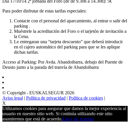
Dia 17/10/14 2ª jornada del Foro (de de 9.30h a 14.30h): 5€
Para poder disfrutar de estas tarifas especiales:
Contacte con el personal del aparcamiento, al entrar o salir del
parking .
Muéstrele la acreditación del Foro o el tarjetón de invitación a
la Cena.
Le entregaran una “tarjeta descuento” que deberá introducir
en el cajero automático del parking para que se les aplique
dichas tarifas.
Acceso al Parking: Por Avda. Abandoibarra, debajo del Puente de
Deusto junto a la parada del tranvía de Abandoibarra
© Copyright - EUSKALSEGUR 2026
Aviso legal
|
Política de privacidad
|
Política de cookies
|
X
Utilizamos cookies para asegurar que damos la mejor experiencia al
usuario en nuestro sitio web. Si continúa utilizando este sitio
asumiremos que está de acuerdo.
Estoy de acuerdo