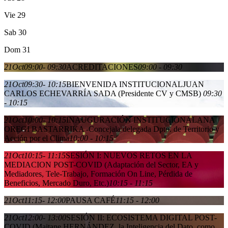
Vie
29
Sab
30
Dom
31
21
Oct
09:00
- 09:30
ACREDITACIONES
09:00 - 09:30
21
Oct
09:30
- 10:15
BIENVENIDA INSTITUCIONAL
JUAN
CARLOS ECHEVARRÍA SADA (Presidente CV y CMSB)
09:30
- 10:15
21
Oct
10:00
- 10:15
INAUGURACIÓN INSTITUCIONAL
ANA
OREGI BASTARRIKA -Concejala delegada Dpto. de Territorio y
Acción por el Clima
10:00 - 10:15
21
Oct
10:15
- 11:15
SESIÓN I: NUEVOS RETOS EN LA
MEDIACION POST-COVID (Adaptación del Sector, EA y
Mediadores, Tele-Trabajo, Formación On Line, Pérdida de
Beneficios, Mercado Duro, Etc.)
10:15 - 11:15
21
Oct
11:15
- 12:00
PAUSA CAFÉ
11:15 - 12:00
21
Oct
12:00
- 13:00
SESIÓN II: ECOSISTEMA DIGITAL POST-
COVID (Maitane HERNÁNDEZ, la Inteligencia del Dato, como