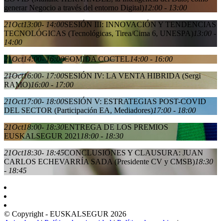
generar Negocio a través del entorno Digital)
12:00 - 13:00
21
Oct
13:00
- 14:00
SESIÓN III: INNOVACIÓN Y TENDENCIAS
TECNOLÓGICAS (Tecnológicas, Tirea/Cima 6, UNESPA)
13:00 -
14:00
21
Oct
14:00
- 16:00
COMIDA COCTEL
14:00 - 16:00
21
Oct
16:00
- 17:00
SESIÓN IV: LA VENTA HIBRIDA (Sergi
RAMO)
16:00 - 17:00
21
Oct
17:00
- 18:00
SESIÓN V: ESTRATEGIAS POST-COVID
DEL SECTOR (Participación EA, Mediadores)
17:00 - 18:00
21
Oct
18:00
- 18:30
ENTREGA DE LOS PREMIOS
EUSKALSEGUR 2021
18:00 - 18:30
21
Oct
18:30
- 18:45
CONCLUSIONES Y CLAUSURA: JUAN
CARLOS ECHEVARRÍA SADA (Presidente CV y CMSB)
18:30
- 18:45
© Copyright - EUSKALSEGUR 2026