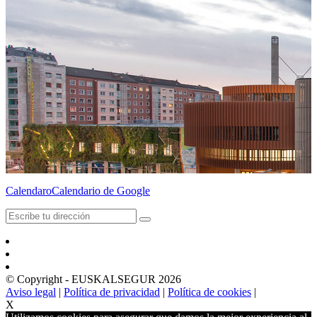
Calendaro
Calendario de Google
© Copyright - EUSKALSEGUR 2026
Aviso legal
|
Política de privacidad
|
Política de cookies
|
X