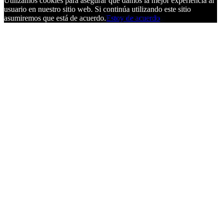
Utilizamos cookies para asegurar que damos la mejor experiencia al
usuario en nuestro sitio web. Si continúa utilizando este sitio
asumiremos que está de acuerdo.
Estoy de acuerdo