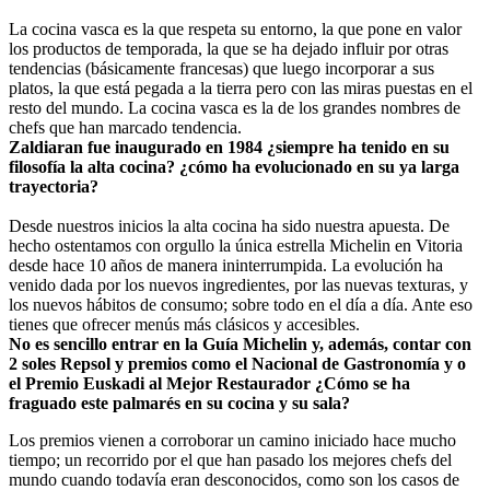
La cocina vasca es la que respeta su entorno, la que pone en valor
los productos de temporada, la que se ha dejado influir por otras
tendencias (básicamente francesas) que luego incorporar a sus
platos, la que está pegada a la tierra pero con las miras puestas en el
resto del mundo. La cocina vasca es la de los grandes nombres de
chefs que han marcado tendencia.
Zaldiaran fue inaugurado en 1984 ¿siempre ha tenido en su
filosofía la alta cocina? ¿cómo ha evolucionado en su ya larga
trayectoria?
Desde nuestros inicios la alta cocina ha sido nuestra apuesta. De
hecho ostentamos con orgullo la única estrella Michelin en Vitoria
desde hace 10 años de manera ininterrumpida. La evolución ha
venido dada por los nuevos ingredientes, por las nuevas texturas, y
los nuevos hábitos de consumo; sobre todo en el día a día. Ante eso
tienes que ofrecer menús más clásicos y accesibles.
No es sencillo entrar en la Guía Michelin y, además, contar con
2 soles Repsol y premios como el Nacional de Gastronomía y o
el Premio Euskadi al Mejor Restaurador ¿Cómo se ha
fraguado este palmarés en su cocina y su sala?
Los premios vienen a corroborar un camino iniciado hace mucho
tiempo; un recorrido por el que han pasado los mejores chefs del
mundo cuando todavía eran desconocidos, como son los casos de