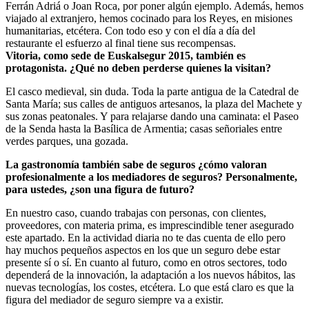
Ferrán Adriá o Joan Roca, por poner algún ejemplo. Además, hemos
viajado al extranjero, hemos cocinado para los Reyes, en misiones
humanitarias, etcétera. Con todo eso y con el día a día del
restaurante el esfuerzo al final tiene sus recompensas.
Vitoria, como sede de Euskalsegur 2015, también es
protagonista. ¿Qué no deben perderse quienes la visitan?
El casco medieval, sin duda. Toda la parte antigua de la Catedral de
Santa María; sus calles de antiguos artesanos, la plaza del Machete y
sus zonas peatonales. Y para relajarse dando una caminata: el Paseo
de la Senda hasta la Basílica de Armentia; casas señoriales entre
verdes parques, una gozada.
La gastronomía también sabe de seguros ¿cómo valoran
profesionalmente a los mediadores de seguros? Personalmente,
para ustedes, ¿son una figura de futuro?
En nuestro caso, cuando trabajas con personas, con clientes,
proveedores, con materia prima, es imprescindible tener asegurado
este apartado. En la actividad diaria no te das cuenta de ello pero
hay muchos pequeños aspectos en los que un seguro debe estar
presente sí o sí. En cuanto al futuro, como en otros sectores, todo
dependerá de la innovación, la adaptación a los nuevos hábitos, las
nuevas tecnologías, los costes, etcétera. Lo que está claro es que la
figura del mediador de seguro siempre va a existir.