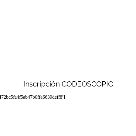
Inscripción CODEOSCOPIC
b472bc5fa4f5ab47b0ffa6639deff8′]