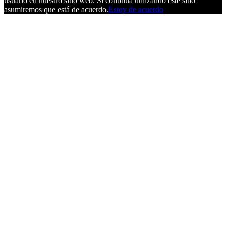
usuario en nuestro sitio web. Si continúa utilizando este sitio
asumiremos que está de acuerdo.
Estoy de acuerdo